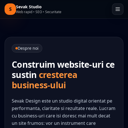
Sari la continut
Sevak Studio
S
Desc
Web rapid • SEO • Securitate
Acasa
→
Servicii
→
Despre noi
Portofoliu
→
Construim website-uri ce
Despre noi
sustin
cresterea
→
business-ului
Contact
→
Sevak Design este un studio digital orientat pe
Cere oferta
performanta, claritate si rezultate reale. Lucram
cu business-uri care isi doresc mai mult decat
un site frumos: vor un instrument care