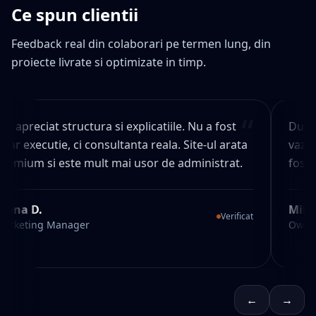
Ce spun clientii
Feedback real din colaborari pe termen lung, din
proiecte livrate si optimizate in timp.
“
Am apreciat structura si explicatiile. Nu a fost
Dupa 
doar executie, ci consultanta reala. Site-ul arata
vazut
premium si este mult mai usor de administrat.
fost 
Ioana D.
Miha
Verificat
Marketing Manager
Owne
←
→